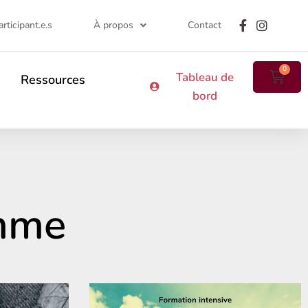
rticipant.e.s
À propos
Contact
0
Tableau de
Ressources
bord
emme