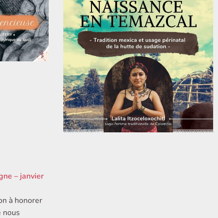
gne – janvier
ion à honorer
e nous