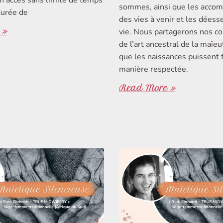
 accès sans limite de temps
sommes, ainsi que les acco
durée de
des vies à venir et les déess
vie. Nous partagerons nos c
 »
de l’art ancestral de la maïe
que les naissances puissent f
manière respectée.
Read More »