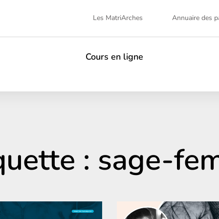
Les MatriArches
Annuaire des pa
Cours en ligne
quette : sage-f