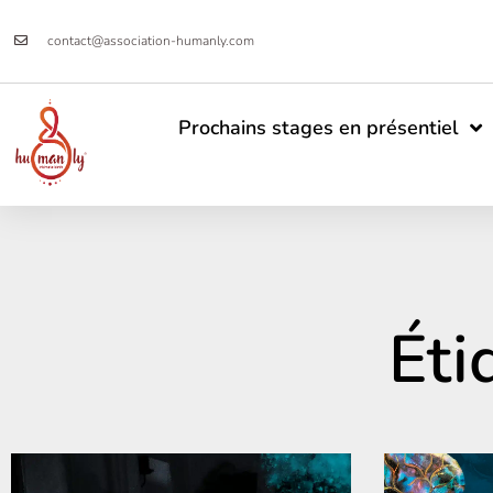
contact@association-humanly.com
Prochains stages en présentiel
Éti