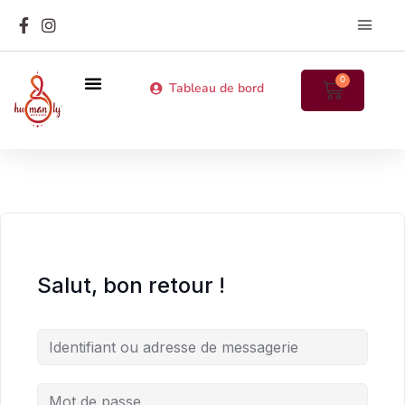
Les MatriArc
Annuaire des particip
0
Tableau de bord
Prochains stages en présentiel
Cours en ligne
Salut, bon retour !