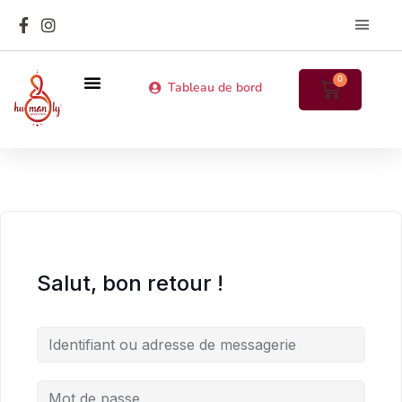
Les MatriArc
Annuaire des particip
0
Tableau de bord
Prochains stages en présentiel
Cours en ligne
Salut, bon retour !