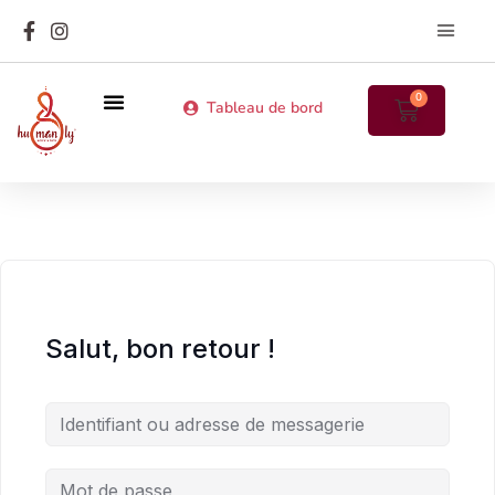
Les MatriArc
Annuaire des particip
0
Tableau de bord
Prochains stages en présentiel
Cours en ligne
Salut, bon retour !