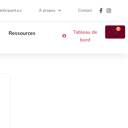
rticipant.e.s
À propos
Contact
0
Tableau de
Ressources
bord