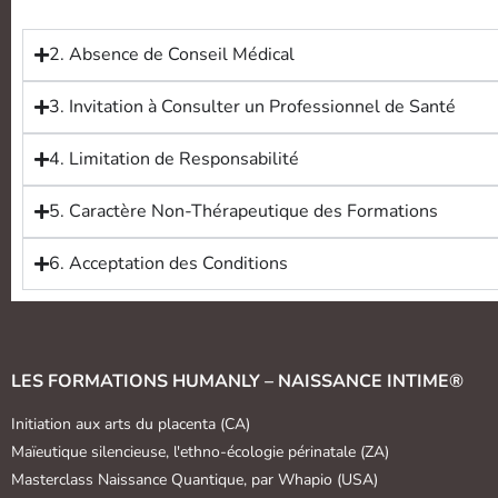
2. Absence de Conseil Médical
3. Invitation à Consulter un Professionnel de Santé
4. Limitation de Responsabilité
5. Caractère Non-Thérapeutique des Formations
6. Acceptation des Conditions
LES FORMATIONS HUMANLY – NAISSANCE INTIME®
Initiation aux arts du placenta (CA)
Maïeutique silencieuse, l'ethno-écologie périnatale (ZA)
Masterclass Naissance Quantique, par Whapio (USA)