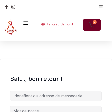
Les MatriArc
Annuaire des particip
0
Tableau de bord
Prochains stages en présentiel
Cours en ligne
Salut, bon retour !