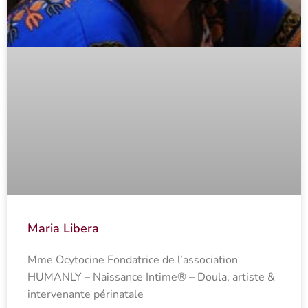
Maria Libera
Mme Ocytocine Fondatrice de l’association
HUMANLY – Naissance Intime® – Doula, artiste &
intervenante périnatale